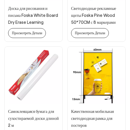
Доска для рисования и
Светодиодные рекламные
письма Foska White Board
щиты Foska Pine Wood
Dry Erase Learning
50*70CM с 8 маркерами
Drawing Board Writing
Просмотреть Детали
Просмотреть Детали
Board with Markers
Самоклеящаяся бумага для
Качественная мобильная
сухостираемой доски длиной
светодиодная рамка для
2 м
постеров