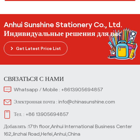
Anhui Sunshine Stationery Co., Ltd.
Индивидуальные решения для вас
Get Latest Price List
СВЯЗАТЬСЯ С НАМИ
Whatsapp / Mobile :
+8613905694857
Электронная почта :
info@chinasunshine.com
Тел. :
+86 13905694857
Добавлять :17th floor,Anhui International Business Center
162,Jinzhai Road,Hefei,Anhui,China