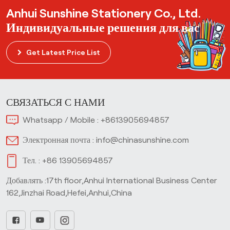
Anhui Sunshine Stationery Co., Ltd.
Индивидуальные решения для вас
Get Latest Price List
СВЯЗАТЬСЯ С НАМИ
Whatsapp / Mobile :
+8613905694857
Электронная почта :
info@chinasunshine.com
Тел. :
+86 13905694857
Добавлять :17th floor,Anhui International Business Center
162,Jinzhai Road,Hefei,Anhui,China